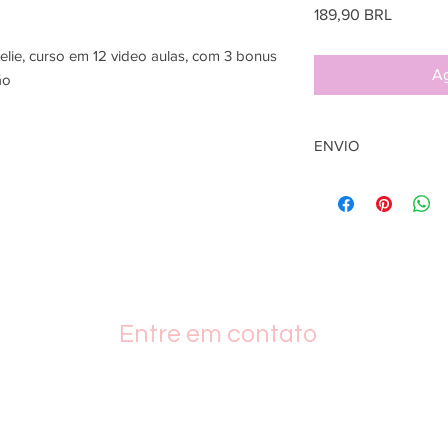
Precio
189,90 BRL
lie, curso em 12 video aulas, com 3 bonus
Ag
ão
ENVIO
O envio será feito pa
compra e pode demor
acesso
Entre em contato
+55 19 989142663
bolso
barroca.atelie@gmail.com