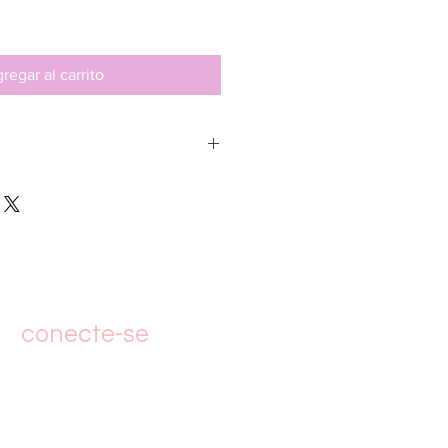
regar al carrito
ra seu e-mail de cadastro no ato da
ar até 60 minutos para chegar o
conecte-se