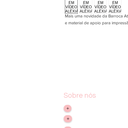
Mais uma novidade da Barroca Ate
e material de apoio para impress
Sobre nós
> Empresa
+
> Troca, devolução e reem
+