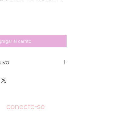
regar al carrito
UIVO
DF para impressão, enviado assim
ento, para o e-mail cadastrado na
através de boleto bancario,
ra aprovação e envio
conecte-se