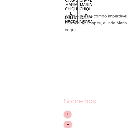
Aproveite esse combo imperdível 
Barroca de Chapéu, a linda Maria
negra
Sobre nós
> Empresa
+
> Troca, devolução e reem
+