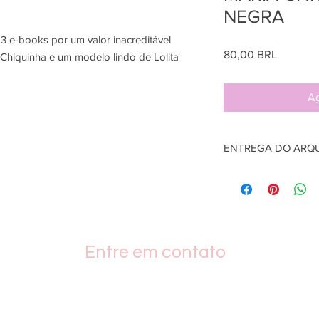
NEGRA
3 e-books por um valor inacreditável
Precio
80,00 BRL
 Chiquinha e um modelo lindo de Lolita
Ag
ENTREGA DO ARQ
Arquivo em formato P
que aprovado o pagam
hora da compra
Pagamento efetuados 
demoram 72 horas pa
Entre em contato
+55 19 989142663
bolso