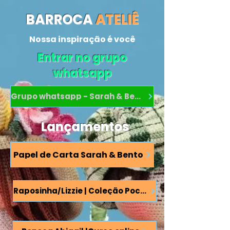
BARROCA
ATELIÊ
Nossa inspiração é você
Entrar no grupo
whatsapp
Grupo whatsapp - Sarah & Bento
Lançamentos
Papel de Carta Sarah & Bento
Raposinha/Lizzie | Coleção Pocket