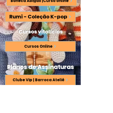
Boneca Abigail |Curso online
Rumi - Coleção K-pop
Cursos vitalícios
Cursos Online
Planos de Assinaturas
Clube Vip | Barroca Ateliê
Contato em caso de
dúvidas