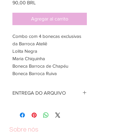
Precio
90,00 BRL
Agregar al carrito
Combo com 4 bonecas exclusivas
da Barroca Ateliê
Lolita Negra
Maria Chiquinha
Boneca Barroca de Chapéu
Boneca Barroca Ruiva
ENTREGA DO ARQUIVO
Arquivo em formato PDF para
impressão, enviado para o e-mail
cadastrado assim que aprovado
pagamento
Sobre nós
Pagamentos através de boleto
bancário demoram até 72 hrs para