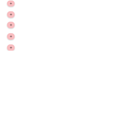
> Empresa
+
aprovação e envio
> Troca, devolução e reembolso
+
> Política de privacidade
+
> Prazo de Envio e Entregas
+
> Fale conosco
+
conecte-se
+55 19 989142663
barroca.atelie@gmail.com
Barroca Ateliê ®
CNPJ:
23.571.022
/0001-07